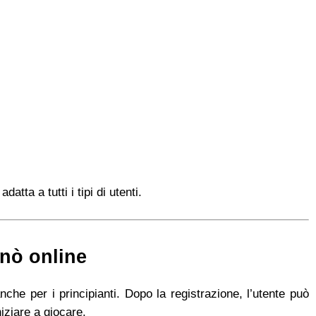
atta a tutti i tipi di utenti.
nò online
he per i principianti. Dopo la registrazione, l’utente può
iziare a giocare.