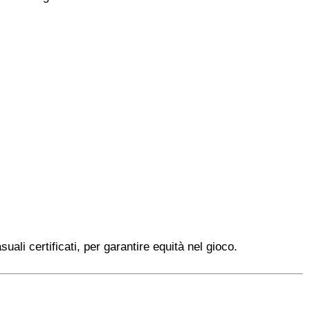
suali certificati, per garantire equità nel gioco.