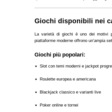
Giochi disponibili nei 
La varietà di giochi è uno dei motivi p
piattaforme moderne offrono un’ampia selez
Giochi più popolari:
Slot con temi moderni e jackpot progre
Roulette europea e americana
Blackjack classico e varianti live
Poker online e tornei