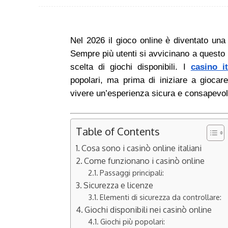
Nel 2026 il gioco online è diventato una d
Sempre più utenti si avvicinano a questo 
scelta di giochi disponibili. I
casino it
popolari, ma prima di iniziare a giocar
vivere un’esperienza sicura e consapevol
Table of Contents
Cosa sono i casinò online italiani
Come funzionano i casinò online
Passaggi principali:
Sicurezza e licenze
Elementi di sicurezza da controllare:
Giochi disponibili nei casinò online
Giochi più popolari: