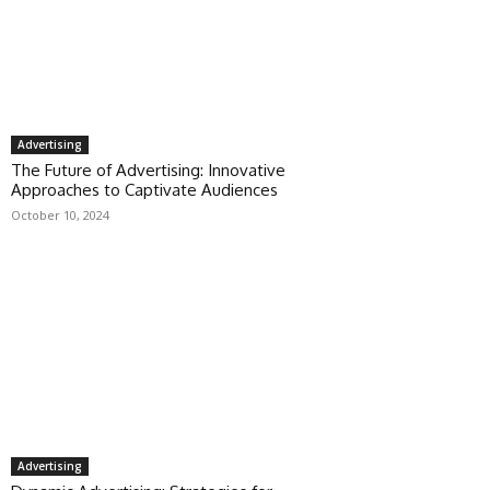
Advertising
The Future of Advertising: Innovative
Approaches to Captivate Audiences
October 10, 2024
Advertising