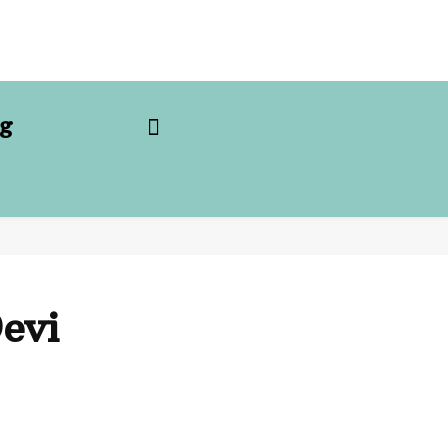
g
Devi