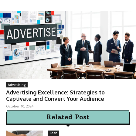
Advertising
Advertising Excellence: Strategies to
Captivate and Convert Your Audience
October 10, 2024
Related Post
Loan