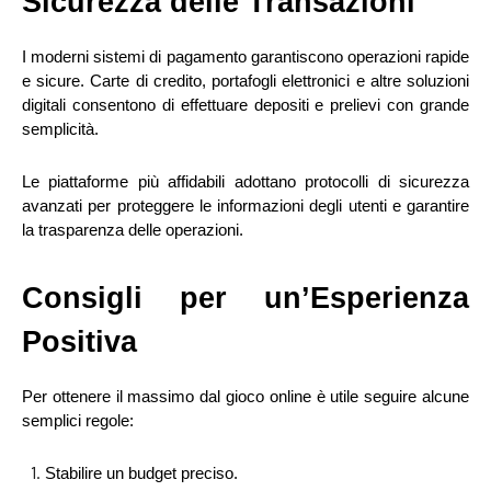
Sicurezza delle Transazioni
I moderni sistemi di pagamento garantiscono operazioni rapide
e sicure. Carte di credito, portafogli elettronici e altre soluzioni
digitali consentono di effettuare depositi e prelievi con grande
semplicità.
Le piattaforme più affidabili adottano protocolli di sicurezza
avanzati per proteggere le informazioni degli utenti e garantire
la trasparenza delle operazioni.
Consigli per un’Esperienza
Positiva
Per ottenere il massimo dal gioco online è utile seguire alcune
semplici regole:
Stabilire un budget preciso.