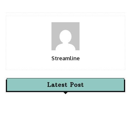
Streamline
Latest Post