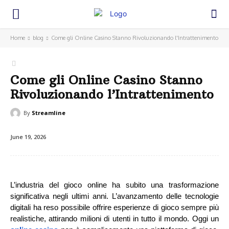
Home
blog
Come gli Online Casino Stanno Rivoluzionando l'Intrattenimento
Come gli Online Casino Stanno
Rivoluzionando l’Intrattenimento
By
Streamline
June 19, 2026
L’industria del gioco online ha subito una trasformazione
significativa negli ultimi anni. L’avanzamento delle tecnologie
digitali ha reso possibile offrire esperienze di gioco sempre più
realistiche, attirando milioni di utenti in tutto il mondo. Oggi un