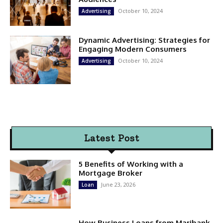
October 10, 2024
Advertising
Dynamic Advertising: Strategies for
Engaging Modern Consumers
October 10, 2024
Advertising
Latest Post
5 Benefits of Working with a
Mortgage Broker
June 23, 2026
Loan
How Business Loans from Maribank