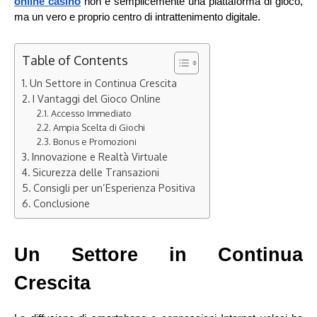
online casino
non è semplicemente una piattaforma di gioco,
ma un vero e proprio centro di intrattenimento digitale.
Table of Contents
Un Settore in Continua Crescita
I Vantaggi del Gioco Online
Accesso Immediato
Ampia Scelta di Giochi
Bonus e Promozioni
Innovazione e Realtà Virtuale
Sicurezza delle Transazioni
Consigli per un’Esperienza Positiva
Conclusione
Un Settore in Continua
Crescita