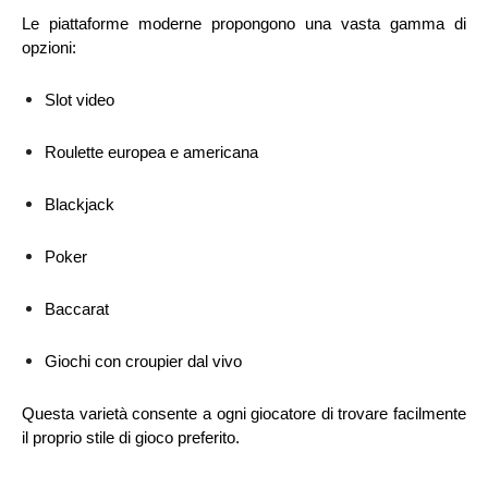
Le piattaforme moderne propongono una vasta gamma di
opzioni:
Slot video
Roulette europea e americana
Blackjack
Poker
Baccarat
Giochi con croupier dal vivo
Questa varietà consente a ogni giocatore di trovare facilmente
il proprio stile di gioco preferito.