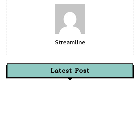
Streamline
Latest Post