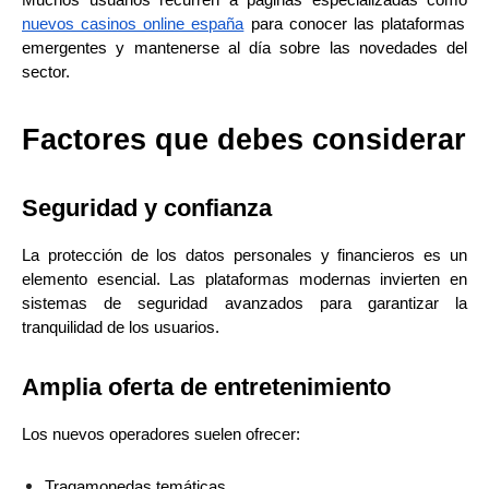
nuevos casinos online españa
para conocer las plataformas
emergentes y mantenerse al día sobre las novedades del
sector.
Factores que debes considerar
Seguridad y confianza
La protección de los datos personales y financieros es un
elemento esencial. Las plataformas modernas invierten en
sistemas de seguridad avanzados para garantizar la
tranquilidad de los usuarios.
Amplia oferta de entretenimiento
Los nuevos operadores suelen ofrecer:
Tragamonedas temáticas.