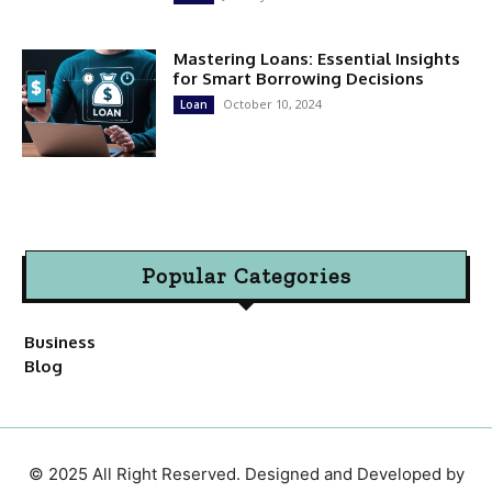
Mastering Loans: Essential Insights
for Smart Borrowing Decisions
October 10, 2024
Loan
Popular Categories
Business
Blog
© 2025 All Right Reserved. Designed and Developed by