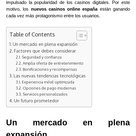
impulsado la popularidad de los casinos digitales. Por este
motivo, los
nuevos casinos online españa
están ganando
cada vez más protagonismo entre los usuarios.
Table of Contents
Un mercado en plena expansión
Factores que debes considerar
Seguridad y confianza
Amplia oferta de entretenimiento
Bonificaciones y recompensas
Las nuevas tendencias tecnológicas
Experiencia móvil optimizada
Opciones de pago modernas
Servicios personalizados
Un futuro prometedor
Un mercado en plena
expansión