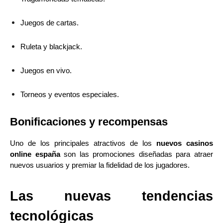
Juegos de cartas.
Ruleta y blackjack.
Juegos en vivo.
Torneos y eventos especiales.
Bonificaciones y recompensas
Uno de los principales atractivos de los
nuevos casinos
online españa
son las promociones diseñadas para atraer
nuevos usuarios y premiar la fidelidad de los jugadores.
Las nuevas tendencias
tecnológicas