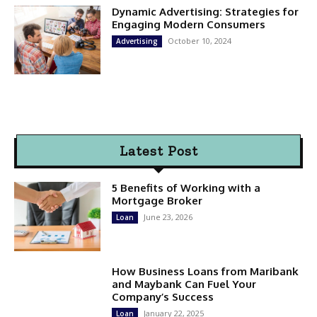
Dynamic Advertising: Strategies for
Engaging Modern Consumers
October 10, 2024
Advertising
Latest Post
5 Benefits of Working with a
Mortgage Broker
June 23, 2026
Loan
How Business Loans from Maribank
and Maybank Can Fuel Your
Company’s Success
January 22, 2025
Loan