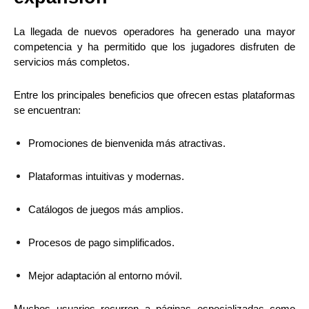
La llegada de nuevos operadores ha generado una mayor
competencia y ha permitido que los jugadores disfruten de
servicios más completos.
Entre los principales beneficios que ofrecen estas plataformas
se encuentran:
Promociones de bienvenida más atractivas.
Plataformas intuitivas y modernas.
Catálogos de juegos más amplios.
Procesos de pago simplificados.
Mejor adaptación al entorno móvil.
Muchos usuarios recurren a páginas especializadas como